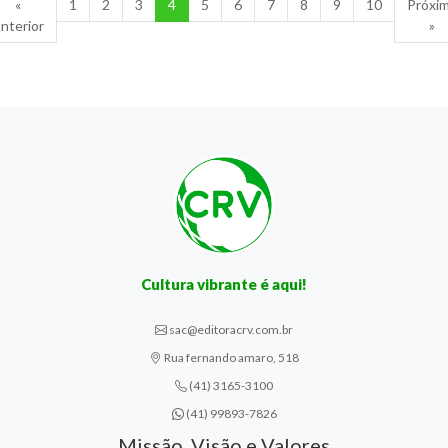
«
1
2
3
4
5
6
7
8
9
10
Próxi
nterior
»
Cultura vibrante é aqui!
sac@editoracrv.com.br
Rua fernando amaro, 518
(41) 3165-3100
(41) 99893-7826
Missão, Visão e Valores