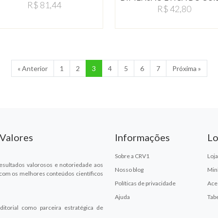
R$ 81,44
R$ 42,80
« Anterior
1
2
3
4
5
6
7
Próxima »
 Valores
Informações
Lo
Sobre a CRV1
Loja
esultados valorosos e notoriedade aos
Nosso blog
Min
 com os melhores conteúdos científicos
Políticas de privacidade
Ace
Ajuda
Tab
ditorial como parceira estratégica de