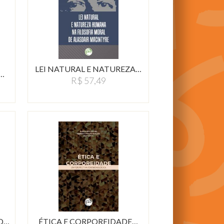
LEI NATURAL E NATUREZA…
…
R$ 57,49
DIMENSÃO ÉTICA DO CUIDADO…
ÉTICA E CORPOREIDADE…