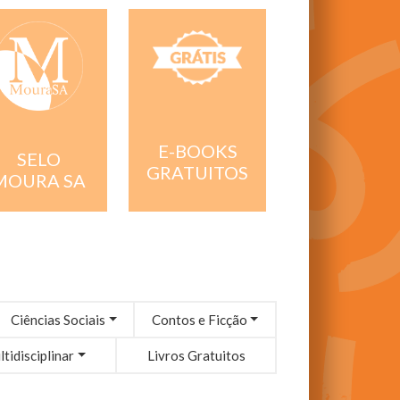
E-BOOKS
SELO
GRATUITOS
MOURA SA
Ciências Sociais
Contos e Ficção
tidisciplinar
Livros Gratuitos