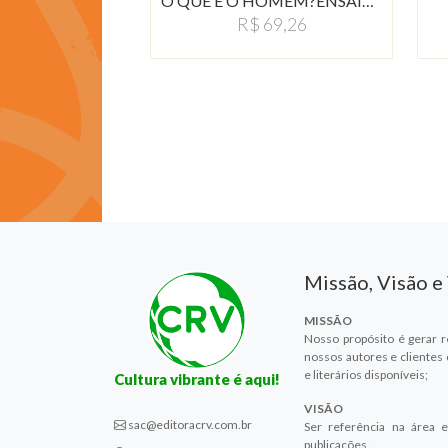
O QUE É O HOMEM?ENSAIOS…
R$ 69,26
Missão, Visão e
MISSÃO
Nosso propósito é gerar r
nossos autores e clientes
e literários disponíveis;
Cultura vibrante é aqui!
VISÃO
sac@editoracrv.com.br
Ser referência na área e
publicações.