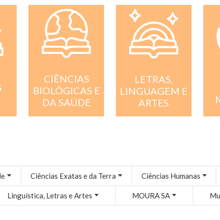
CIÊNCIAS
LETRAS,
S
BIOLÓGICAS E
LINGUAGEM E
DA SAÚDE
ARTES
de
Ciências Exatas e da Terra
Ciências Humanas
Linguística, Letras e Artes
MOURA SA
Mul