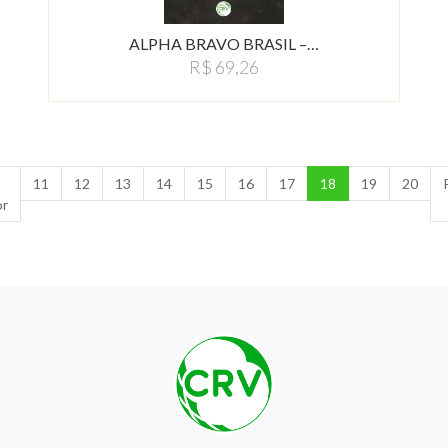
ALPHA BRAVO BRASIL –…
R$ 69,26
11
12
13
14
15
16
17
18
19
20
or