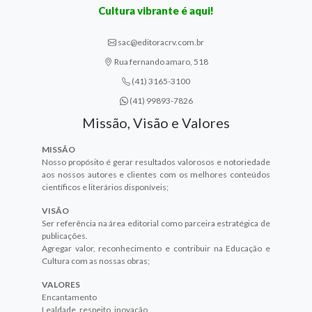
Cultura vibrante é aqui!
sac@editoracrv.com.br
Rua fernando amaro, 518
(41) 3165-3100
(41) 99893-7826
Missão, Visão e Valores
MISSÃO
Nosso propósito é gerar resultados valorosos e notoriedade
aos nossos autores e clientes com os melhores conteúdos
científicos e literários disponíveis;
VISÃO
Ser referência na área editorial como parceira estratégica de
publicações.
Agregar valor, reconhecimento e contribuir na Educação e
Cultura com as nossas obras;
VALORES
Encantamento
Lealdade, respeito, inovação