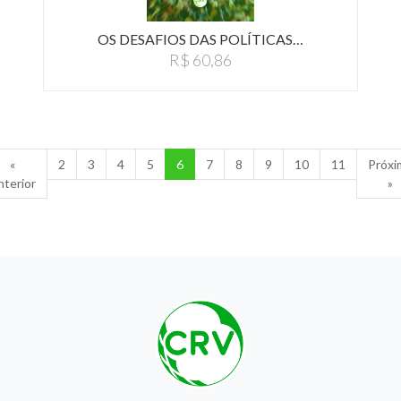
OS DESAFIOS DAS POLÍTICAS…
R$ 60,86
«
2
3
4
5
6
7
8
9
10
11
Próxi
nterior
»