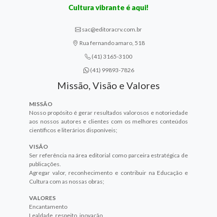
Cultura vibrante é aqui!
sac@editoracrv.com.br
Rua fernando amaro, 518
(41) 3165-3100
(41) 99893-7826
Missão, Visão e Valores
MISSÃO
Nosso propósito é gerar resultados valorosos e notoriedade
aos nossos autores e clientes com os melhores conteúdos
científicos e literários disponíveis;
VISÃO
Ser referência na área editorial como parceira estratégica de
publicações.
Agregar valor, reconhecimento e contribuir na Educação e
Cultura com as nossas obras;
VALORES
Encantamento
Lealdade, respeito, inovação