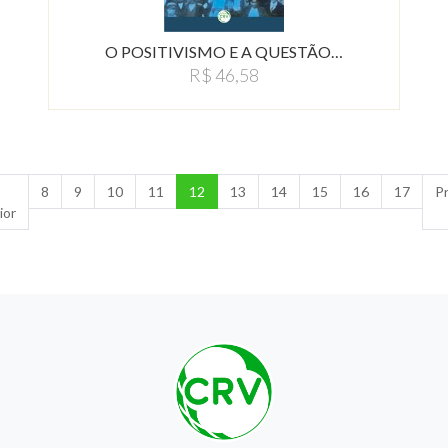
O POSITIVISMO E A QUESTÃO…
R$ 46,58
8
9
10
11
12
13
14
15
16
17
P
ior