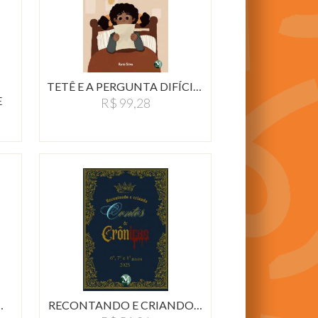
TETÊ E A PERGUNTA DIFÍCIL…
E
R$ 99,28
…
RECONTANDO E CRIANDO…