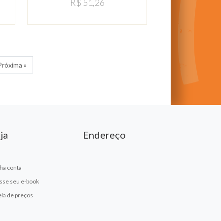
R$ 51,26
Próxima »
ja
Endereço
ha conta
sse seu e-book
ela de preços