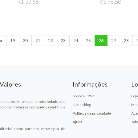
R$ 39,56
R$ 76,50
or
19
20
21
22
23
24
25
26
27
28
 Valores
Informações
Lo
Sobre a CRV1
Loja
esultados valorosos e notoriedade aos
Nosso blog
Min
 com os melhores conteúdos científicos
Políticas de privacidade
Ace
Ajuda
Tab
ditorial como parceira estratégica de