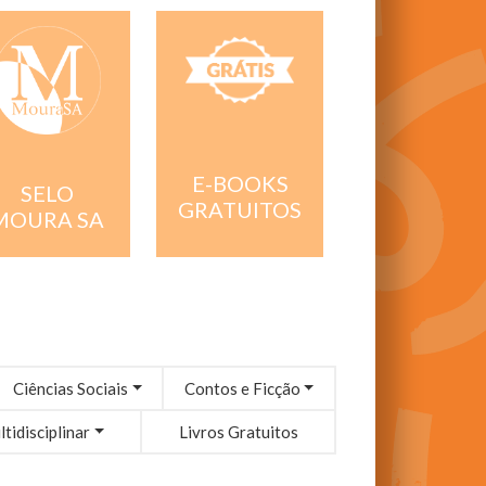
E-BOOKS
SELO
GRATUITOS
MOURA SA
Ciências Sociais
Contos e Ficção
tidisciplinar
Livros Gratuitos