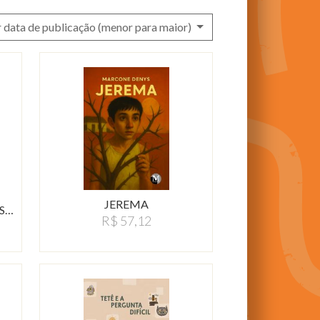
 data de publicação (menor para maior)
JEREMA
S…
R$ 57,12