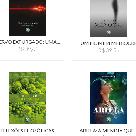
ERVO EXPURGADO: UMA…
UM HOMEM MEDÍOCR
R$ 39,61
R$ 39,56
REFLEXÕES FILOSÓFICAS…
ARIELA: A MENINA QUE