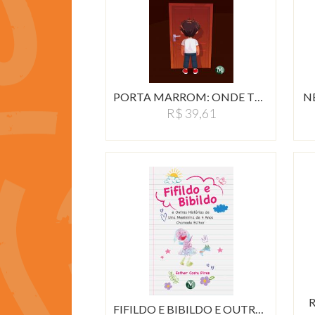
PORTA MARROM: ONDE TUDO…
N
R$ 39,61
FIFILDO E BIBILDO E OUTRAS…