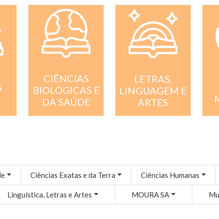
CIÊNCIAS
LETRAS,
S
BIOLÓGICAS E
LINGUAGEM E
DA SAÚDE
ARTES
de
Ciências Exatas e da Terra
Ciências Humanas
Linguística, Letras e Artes
MOURA SA
Mul