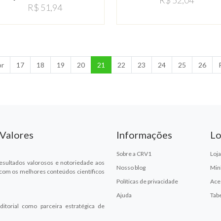
R$ 51,94
or
17
18
19
20
21
22
23
24
25
26
 Valores
Informações
Lo
Sobre a CRV1
Loja
esultados valorosos e notoriedade aos
Nosso blog
Min
 com os melhores conteúdos científicos
Políticas de privacidade
Ace
Ajuda
Tab
ditorial como parceira estratégica de