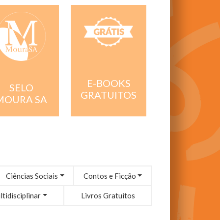
E-BOOKS
SELO
GRATUITOS
MOURA SA
Ciências Sociais
Contos e Ficção
tidisciplinar
Livros Gratuitos