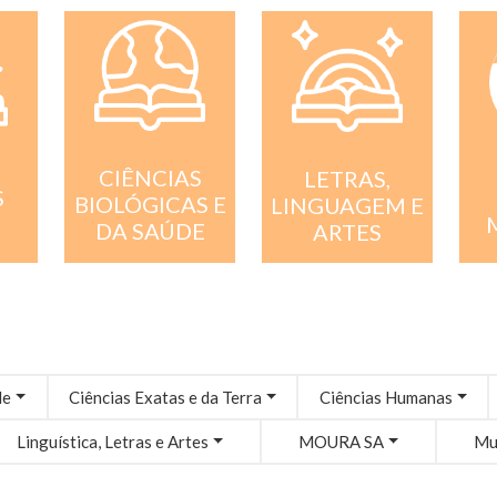
CIÊNCIAS
LETRAS,
S
BIOLÓGICAS E
LINGUAGEM E
DA SAÚDE
ARTES
de
Ciências Exatas e da Terra
Ciências Humanas
Linguística, Letras e Artes
MOURA SA
Mul