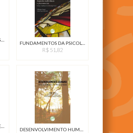
D.W. WINNICOTT: UMA VISÃO…
FUNDAMENTOS DA PSICOLOGIA…
R$ 51,82
E…
DESENVOLVIMENTO HUMANO:…